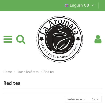
English GB
Home
Loose leaf teas
Red tea
Red tea
Relevance
12