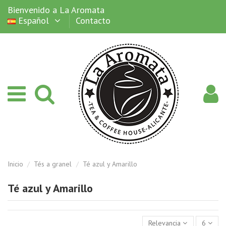
Bienvenido a La Aromata
Español
Contacto
Inicio
Tés a granel
Té azul y Amarillo
Té azul y Amarillo
Relevancia
6