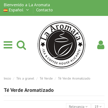
Bienvenido a La Aromata
Español
Contacto
Inicio
Tés a granel
Té Verde
Té Verde Aromatizado
Té Verde Aromatizado
Relevancia
19