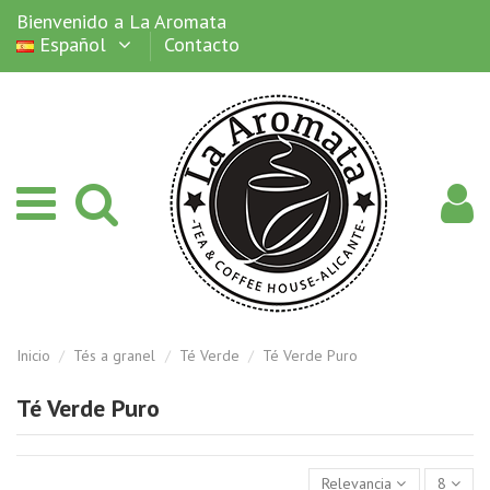
Bienvenido a La Aromata
Español
Contacto
Inicio
Tés a granel
Té Verde
Té Verde Puro
Té Verde Puro
Relevancia
8