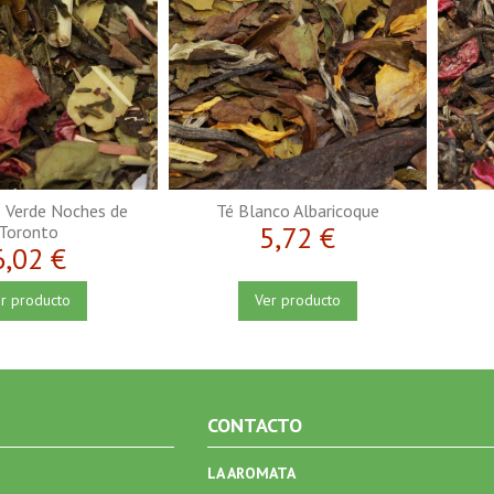
 Verde Noches de
Té Blanco Albaricoque
5,72 €
Toronto
6,02 €
r producto
Ver producto
CONTACTO
LA AROMATA