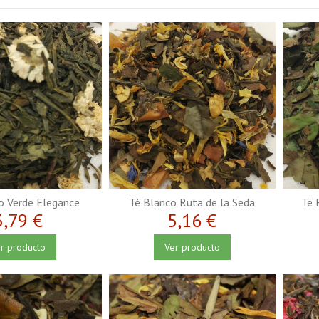
o Verde Elegance
Té Blanco Ruta de la Seda
Té 
3,79 €
5,16 €
r producto
Ver producto