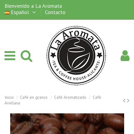
Bienvenido a La Aromata
Español
Contacto
Inicio
Café en granos
Café Aromatizado
Café
Avellana