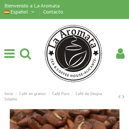
Bienvenido a La Aromata
Español
Contacto
Inicio
Café en granos
Café Puro
Café de Etiopia,
Sidamo