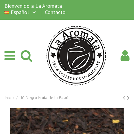
Bienvenido a La Aromata
Español
Contacto
Inicio
Té Negro Fruta de la Pasión